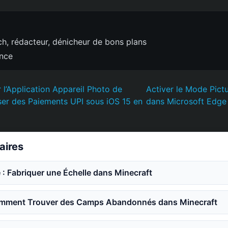
h, rédacteur, dénicheur de bons plans
ence
 l’Application Appareil Photo de
Activer le Mode Pictu
iser des Paiements UPI sous iOS 15 en
dans Microsoft Edge 
laires
 : Fabriquer une Échelle dans Minecraft
mment Trouver des Camps Abandonnés dans Minecraft