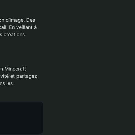
ion d’image. Des
l. En veillant à
s créations
in Minecraft
ivité et partagez
ns les