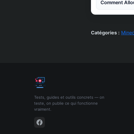
Comment Allou
Catégories :
Minec
Tests, guides et outils concrets — on
teste, on publie ce qui fonctionne
vraiment.