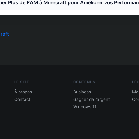
er Plus de RAM à Minecraft pour Améliorer vos Performa
raft
LE SITE
CONTENUS
LÉ
À propos
Business
Men
Contact
Gagner de l’argent
Con
Windows 11