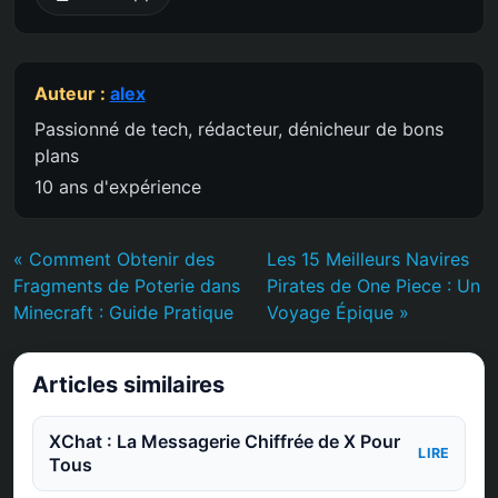
Auteur :
alex
Passionné de tech, rédacteur, dénicheur de bons
plans
10 ans d'expérience
« Comment Obtenir des
Les 15 Meilleurs Navires
Fragments de Poterie dans
Pirates de One Piece : Un
Minecraft : Guide Pratique
Voyage Épique »
Articles similaires
XChat : La Messagerie Chiffrée de X Pour
LIRE
Tous