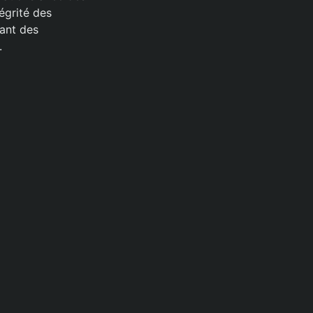
égrité des
rant des
.