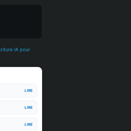
criture IA pour
LIRE
LIRE
LIRE