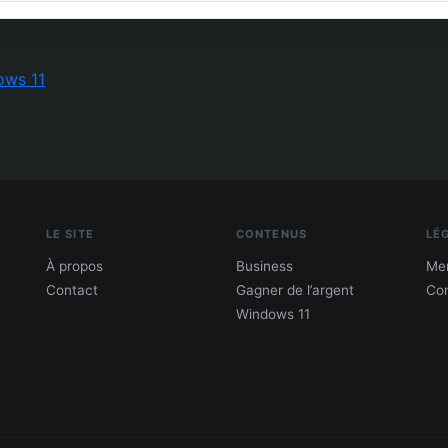
ows 11
LE SITE
CONTENUS
LÉ
À propos
Business
Men
Contact
Gagner de l’argent
Con
Windows 11
PDF : 10 Méthodes pour gagner de l'argent