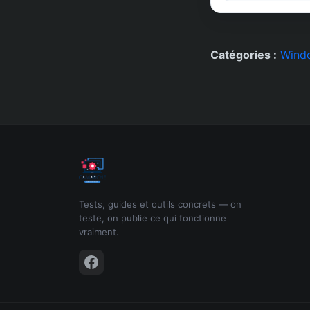
Catégories :
Wind
Tests, guides et outils concrets — on
teste, on publie ce qui fonctionne
vraiment.