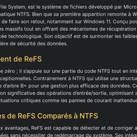
 File System, est le système de fichiers développé par Micr
matique NTFS. Bien que sa première apparition remonte à 
in de faire son retour, notamment sur Windows 11. Conçu pou
 massifs tout en offrant des mécanismes de récupération 
cée technologique. Son objectif est de surmonter les faibl
ère de sécurité des données.
ent de ReFS
e zéro ; il s’appuie sur une partie du code NTFS tout en int
ceptionnelles. Contrairement à NTFS qui utilise une structu
re d’arbre B+ pour une gestion plus efficace des données. C
n significative des opérations d’entrée/sortie, optimisant a
tuations critiques comme les pannes de courant inattendue
es de ReFS Comparés à NTFS
x avantages, ReFS est capable de détecter et de corriger
nées sans nécessiter de redémarrage du système. Ses intég