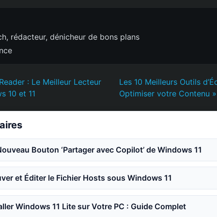
h, rédacteur, dénicheur de bons plans
ence
eader : Le Meilleur Lecteur
Les 10 Meilleurs Outils d’É
 10 et 11
Optimiser votre Contenu »
laires
Nouveau Bouton ‘Partager avec Copilot’ de Windows 11
er et Éditer le Fichier Hosts sous Windows 11
ler Windows 11 Lite sur Votre PC : Guide Complet