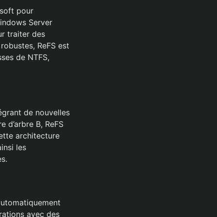
osoft pour
Windows Server
r traiter des
robustes, ReFS est
esses de NTFS,
égrant de nouvelles
re d’arbre B, ReFS
ette architecture
insi les
s.
 automatiquement
rations avec des