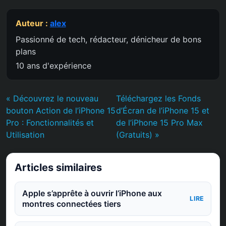
Auteur :
alex
Passionné de tech, rédacteur, dénicheur de bons
plans
10 ans d'expérience
« Découvrez le nouveau
Téléchargez les Fonds
bouton Action de l’iPhone 15
d’Écran de l’iPhone 15 et
Pro : Fonctionnalités et
de l’iPhone 15 Pro Max
Utilisation
(Gratuits) »
Articles similaires
Apple s’apprête à ouvrir l’iPhone aux
LIRE
montres connectées tiers