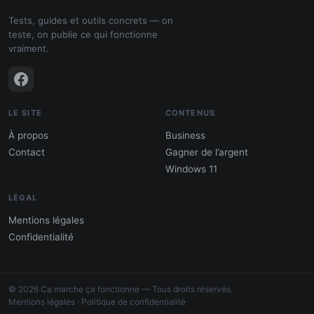
Tests, guides et outils concrets — on
teste, on publie ce qui fonctionne
vraiment.
LE SITE
CONTENUS
À propos
Business
Contact
Gagner de l’argent
Windows 11
LÉGAL
Mentions légales
Confidentialité
PDF : 10 Méthodes pour gagner de
l'argent
© 2026 Ca marche ça fonctionne — Tous droits réservés.
Gagne 300 € – 5 000 € / mois · Guide testé
Mentions légales
·
Politique de confidentialité