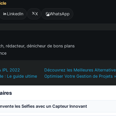
icle
LinkedIn
X
WhatsApp
h, rédacteur, dénicheur de bons plans
ence
A IPL 2022
Découvrez les Meilleures Alternative
e : Le guide ultime
Optimiser Votre Gestion de Projets 
laires
invente les Selfies avec un Capteur Innovant