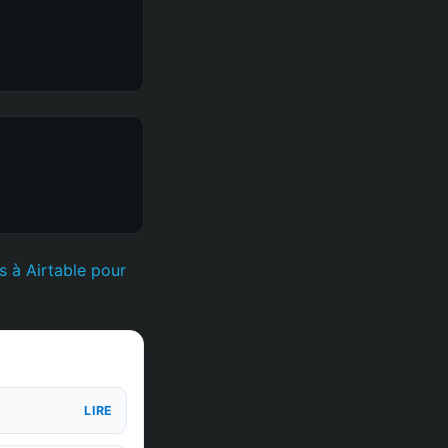
s à Airtable pour
»
LIRE