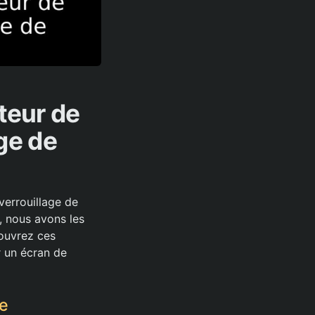
teur de
ge de
verrouillage de
, nous avons les
couvrez ces
r un écran de
ne