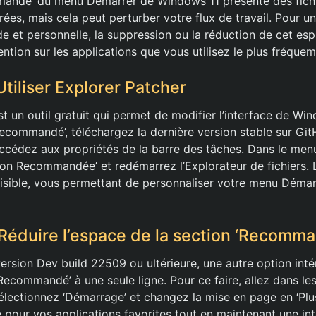
mandé’ du menu Démarrer de Windows 11 présente des fichi
ées, mais cela peut perturber votre flux de travail. Pour u
uide et personnelle, la suppression ou la réduction de cet e
ention sur les applications que vous utilisez le plus fréque
tiliser Explorer Patcher
t un outil gratuit qui permet de modifier l’interface de Wi
‘Recommandé’, téléchargez la dernière version stable sur Gi
cédez aux propriétés de la barre des tâches. Dans le menu,
tion Recommandée’ et redémarrez l’Explorateur de fichiers. 
visible, vous permettant de personnaliser votre menu Dém
Réduire l’espace de la section ‘Recomm
 version Dev build 22509 ou ultérieure, une autre option int
‘Recommandé’ à une seule ligne. Pour ce faire, allez dans l
électionnez ‘Démarrage’ et changez la mise en page en ‘Plus
e pour vos applications favorites tout en maintenant une in