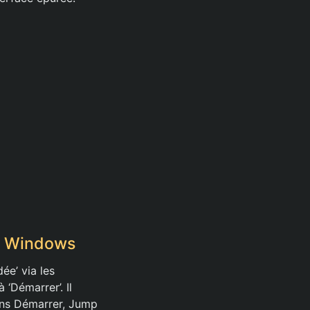
es Windows
ée’ via les
 ‘Démarrer’. Il
dans Démarrer, Jump