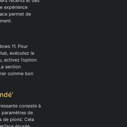
ers récents et des
ne expérience
space permet de
mment.
ndows 11. Pour
tHub, exécutez le
 activez l’option
La section
arrer comme bon
andé’
éressante consiste à
es paramètres de
 de pions’. Cela
terface épurée.