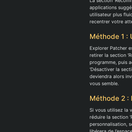
La section ‘Recom
applications suggér
utilisateur plus fl
recentrer votre att
Méthode 1 : U
Explorer Patcher es
retirer la section 
programme, puis ac
‘Désactiver la sec
deviendra alors in
vous semble.
Méthode 2 : 
Si vous utilisez la
réduire la section 
personnalisation, s
libérera de l’espac