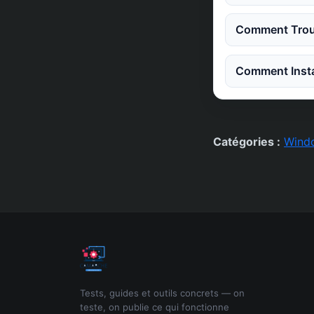
Comment Trouv
Comment Instal
Catégories :
Wind
Tests, guides et outils concrets — on
teste, on publie ce qui fonctionne