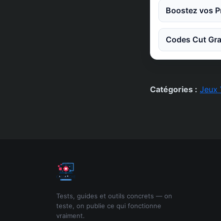
Boostez vos Pr
Codes Cut Gra
Catégories :
Jeux 
Tests, guides et outils concrets — on
teste, on publie ce qui fonctionne
vraiment.