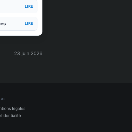
LIRE
ces
LIRE
23 juin 2026
GAL
tions légales
fidentialité