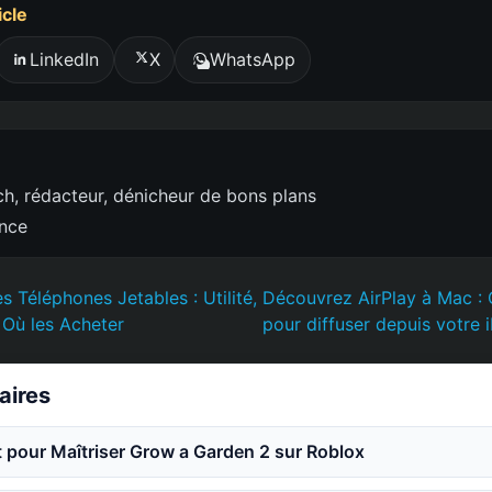
icle
LinkedIn
X
WhatsApp
h, rédacteur, dénicheur de bons plans
ence
es Téléphones Jetables : Utilité,
Découvrez AirPlay à Mac :
 Où les Acheter
pour diffuser depuis votre 
laires
 pour Maîtriser Grow a Garden 2 sur Roblox