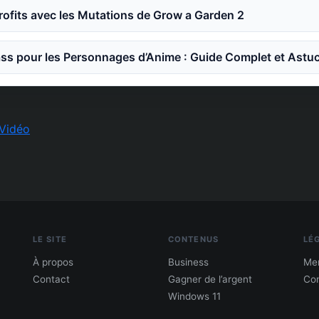
ofits avec les Mutations de Grow a Garden 2
ss pour les Personnages d’Anime : Guide Complet et Astu
Vidéo
LE SITE
CONTENUS
LÉ
À propos
Business
Men
Contact
Gagner de l’argent
Con
Windows 11