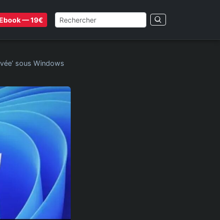
Ebook — 19€
tivée’ sous Windows