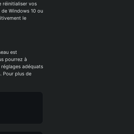
réinitialiser vos
es de Windows 10 ou
nitivement le
seau est
us pourrez à
s réglages adéquats
s. Pour plus de