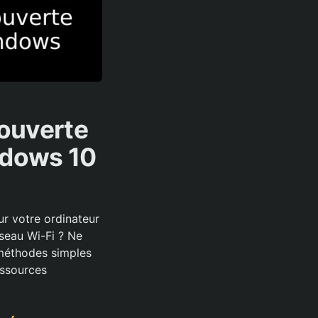
couverte
ndows 10
ur votre ordinateur
seau Wi-Fi ? Ne
 méthodes simples
essources