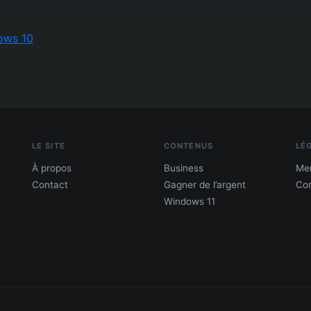
ows 10
LE SITE
CONTENUS
LÉ
À propos
Business
Men
Contact
Gagner de l’argent
Con
Windows 11
PDF : 10 Méthodes pour gagner de l'argent
Gagne 300 € – 5 000 € / mois · Guide testé