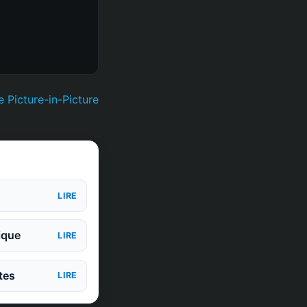
 Picture-in-Picture
LIRE
ique
LIRE
tes
LIRE