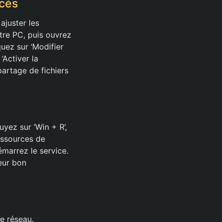
ncés
ajuster les
re PC, puis ouvrez
quez sur ‘Modifier
Activer la
partage de fichiers
yez sur ‘Win + R’,
essources de
marrez le service.
eur bon
e réseau.