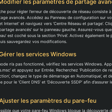
Modifier les paramètres de partage ava
he pour régler l’erreur de découverte de réseau consiste à 
age avancés. Accédez au Panneau de configuration sur vot
et Internet’ et naviguez vers ‘Centre Réseau et partage’. Cli
partage avancés’ sur le panneau gauche. Assurez-vous que ‘
u’ est coché sous la section ‘Privé’. Activez également le 
puis sauvegardez vos modifications.
Gérer les services Windows
ode n’a pas fonctionné, vérifiez les services Windows. Appu
es.msc’ et appuyez sur Entrée. Recherchez ‘Publication de r
tion’, changez le type de démarrage en ‘Automatique’, et dé
e pour le ‘Client DNS’ et ‘Découverte SSDP’ afin d’assurer l
Ajuster les paramètres du pare-feu
ossible que votre pare-feu Windows bloque la découverte d