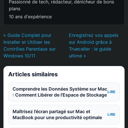
Passionné de tech, rédacteur, dénicheur de bons
plans
10 ans d'expérience
« Guide Complet pour
Enregistrez vos appels
Installer et Utiliser les
sur Android grâce à
Contrôles Parentaux sur
Truecaller : le guide
Windows 10/11
ultime »
Articles similaires
Comprendre les Données Système sur Mac
LIRE
: Comment Libérer de l’Espace de Stockage
Maîtrisez l’écran partagé sur Mac et
LIRE
MacBook pour une productivité optimale