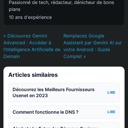
Passionné de tech, rédacteur, dénicheur de bons
plans
10 ans d'expérience
« Découvrez Gemini
Remplacez Google
Advanced : Accéder à
Assistant par Gemini AI sur
l’Intelligence Artificielle de
votre Android : Guide
Demain
Complet »
Articles similaires
Découvrez les Meilleurs Fournisseurs
LIRE
Usenet en 2023
Comment fonctionne le DNS ?
LIRE