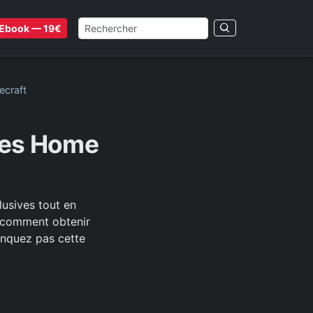
Ebook — 19€
ecraft
pes Home
usives tout en
z comment obtenir
anquez pas cette