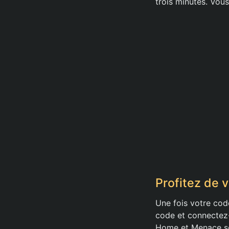
trois minutes. Vou
Profitez de 
Une fois votre cod
code et connectez-
Home et Menace ser