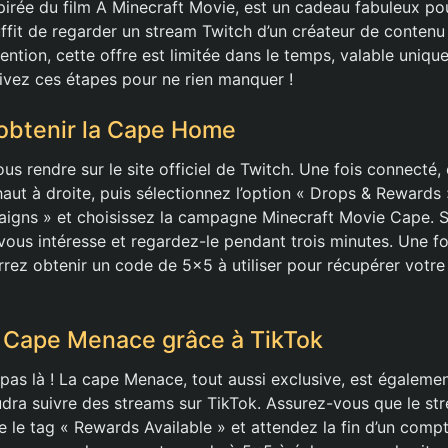
irée du film A Minecraft Movie, est un cadeau fabuleux pour
suffit de regarder un stream Twitch d’un créateur de conten
ention, cette offre est limitée dans le temps, valable uniq
uivez ces étapes pour ne rien manquer !
obtenir la Cape Home
 rendre sur le site officiel de Twitch. Une fois connecté, 
haut à droite, puis sélectionnez l’option « Drops & Rewards
paigns » et choisissez la campagne Minecraft Movie Cape. 
 vous intéresse et regardez-le pendant trois minutes. Une f
rez obtenir un code de 5×5 à utiliser pour récupérer votr
 Cape Menace grâce à TikTok
 pas là ! La cape Menace, tout aussi exclusive, est égalemen
faudra suivre des streams sur TikTok. Assurez-vous que le s
 le tag « Rewards Available » et attendez la fin d’un comp