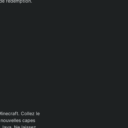
 de redemption.
necraft. Collez le
 nouvelles capes
 Java. Ne laissez