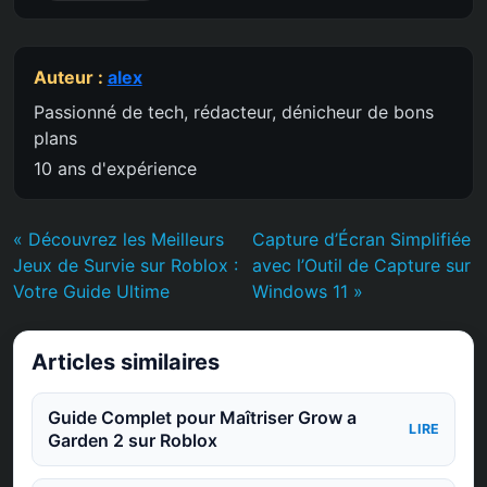
Auteur :
alex
Passionné de tech, rédacteur, dénicheur de bons
plans
10 ans d'expérience
« Découvrez les Meilleurs
Capture d’Écran Simplifiée
Jeux de Survie sur Roblox :
avec l’Outil de Capture sur
Votre Guide Ultime
Windows 11 »
Articles similaires
Guide Complet pour Maîtriser Grow a
LIRE
Garden 2 sur Roblox