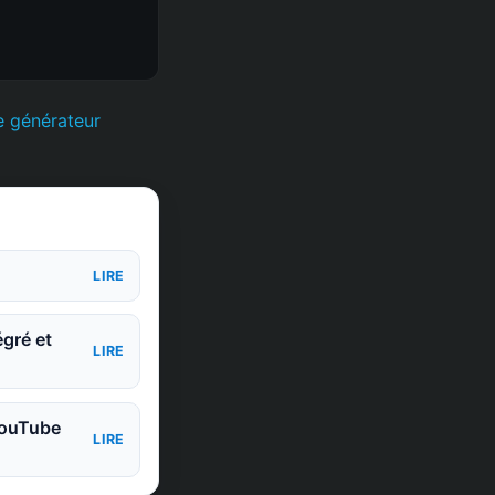
e générateur
LIRE
égré et
LIRE
 YouTube
LIRE