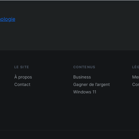
ologie
LE SITE
CONTENUS
LÉ
À propos
Business
Men
Contact
Gagner de l’argent
Con
Windows 11
PDF : 10 Méthodes pour gagner de l'argent
Gagne 300 € – 5 000 € / mois · Guide testé