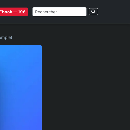
Ebook — 19€
complet