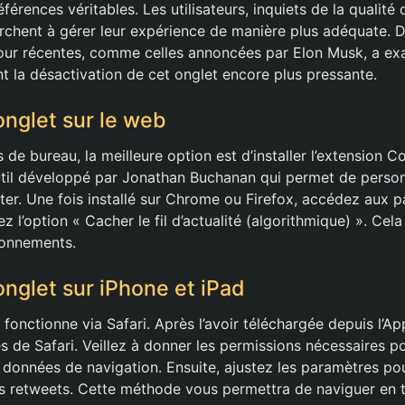
éférences véritables. Les utilisateurs, inquiets de la qualité
hent à gérer leur expérience de manière plus adéquate. D
 jour récentes, comme celles annoncées par Elon Musk, a e
nt la désactivation de cet onglet encore plus pressante.
onglet sur le web
s de bureau, la meilleure option est d’installer l’extension C
outil développé par Jonathan Buchanan qui permet de person
tter. Une fois installé sur Chrome ou Firefox, accédez aux 
vez l’option « Cacher le fil d’actualité (algorithmique) ». Ce
bonnements.
onglet sur iPhone et iPad
n fonctionne via Safari. Après l’avoir téléchargée depuis l’Ap
 de Safari. Veillez à donner les permissions nécessaires po
s données de navigation. Ensuite, ajustez les paramètres po
es retweets. Cette méthode vous permettra de naviguer en to