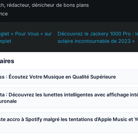
h, rédacteur, dénicheur de bons plans
ence
nglet « Pour Vous » sur
Découvrez le Jackery 1000 Pro : l
mplet
solaire incontournable de 2023 »
laires
ss : Écoutez Votre Musique en Qualité Supérieure
a : Découvrez les lunettes intelligentes avec affichage int
ronale
ste accro à Spotify malgré les tentations d’Apple Music et