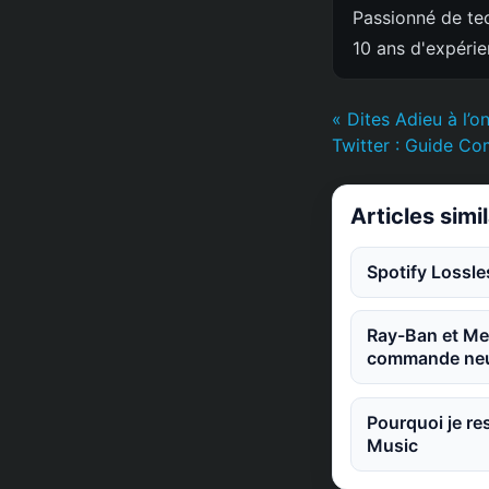
Passionné de tec
10 ans d'expéri
« Dites Adieu à l’o
Twitter : Guide Co
Articles simi
Spotify Lossle
Ray-Ban et Met
commande neu
Pourquoi je re
Music