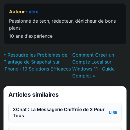
Auteur :
alex
Passionné de tech, rédacteur, dénicheur de bons
plans
10 ans d'expérience
« Résoudre les Problèmes de
Comment Créer un
Plantage de Snapchat sur
Compte Local sur
iPhone : 10 Solutions Efficaces
Windows 11 : Guide
Complet »
Articles similaires
XChat : La Messagerie Chiffrée de X Pour
LIRE
Tous