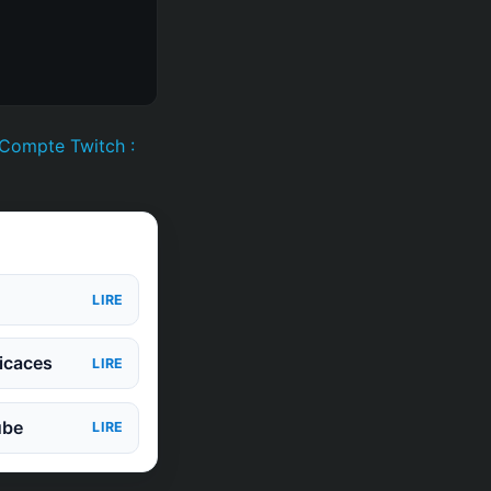
Compte Twitch :
LIRE
icaces
LIRE
ube
LIRE