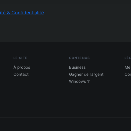
ité & Confidentialité
LE SITE
CONTENUS
LÉ
À propos
Business
Men
Contact
Gagner de l’argent
Con
Windows 11
PDF : 10 Méthodes pour gagner de l'argent
Gagne 300 € – 5 000 € / mois · Guide testé