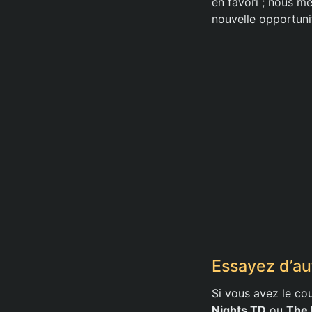
en favori ; nous m
nouvelle opportuni
Essayez d’au
Si vous avez le co
Nights TD
ou
The 