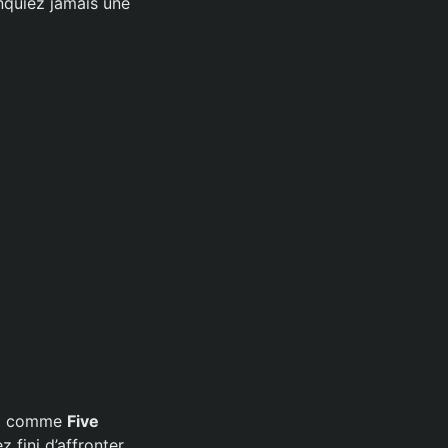
nquiez jamais une
lox comme
Five
 fini d’affronter