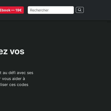
Ebook — 19€
ez vos
 au défi avec ses
r vous aider à
liser ces codes