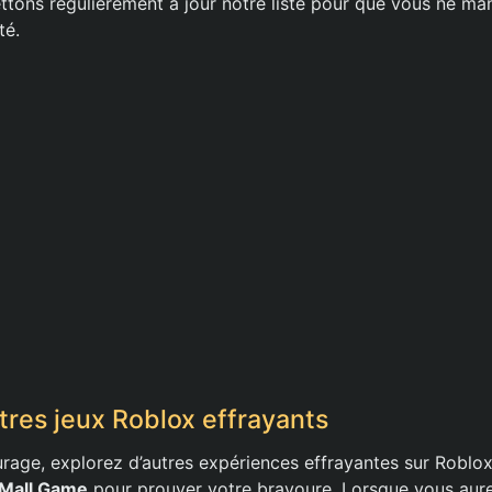
ettons régulièrement à jour notre liste pour que vous ne ma
té.
tres jeux Roblox effrayants
urage, explorez d’autres expériences effrayantes sur Rob
Mall Game
pour prouver votre bravoure. Lorsque vous aurez