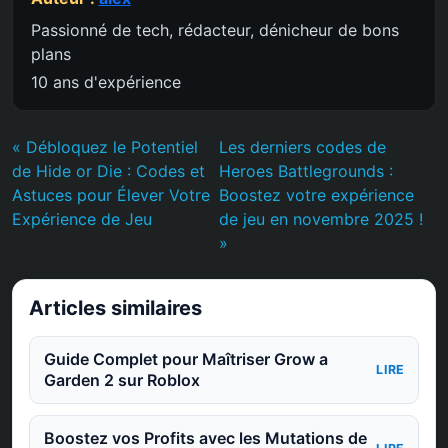
Passionné de tech, rédacteur, dénicheur de bons
plans
10 ans d'expérience
« Débloquez le Potentiel
Les derniers codes de
de Hide or Die : Codes et
Heroes Battlegrounds :
Astuces pour Élever Votre
Boostez votre expérience
Expérience de Jeu
de jeu en novembre 2025 !
»
Articles similaires
Guide Complet pour Maîtriser Grow a
LIRE
Garden 2 sur Roblox
Boostez vos Profits avec les Mutations de