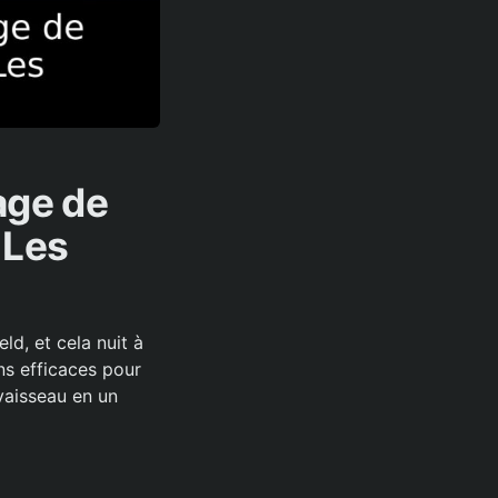
age de
 Les
d, et cela nuit à
ns efficaces pour
vaisseau en un