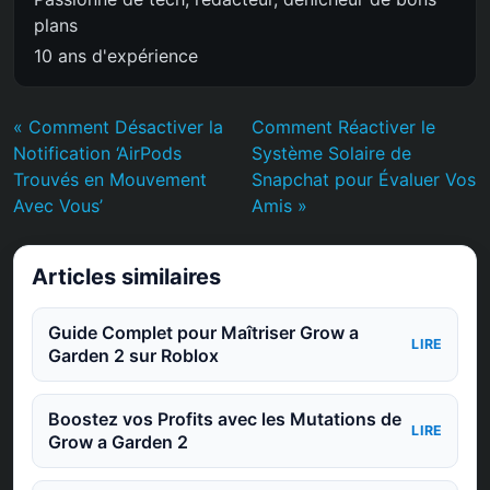
plans
10 ans d'expérience
« Comment Désactiver la
Comment Réactiver le
Notification ‘AirPods
Système Solaire de
Trouvés en Mouvement
Snapchat pour Évaluer Vos
Avec Vous’
Amis »
Articles similaires
Guide Complet pour Maîtriser Grow a
LIRE
Garden 2 sur Roblox
Boostez vos Profits avec les Mutations de
LIRE
Grow a Garden 2