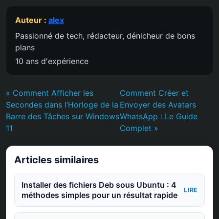
Auteur :
alex
Passionné de tech, rédacteur, dénicheur de bons
plans
10 ans d'expérience
« Comment Afficher les
Comment Créer et
Secondes dans l’Horloge de la
Envoyer des Avatars
Barre des Tâches sur Windows
WhatsApp : Le Guide
11
Complet »
Articles similaires
Installer des fichiers Deb sous Ubuntu : 4
LIRE
méthodes simples pour un résultat rapide