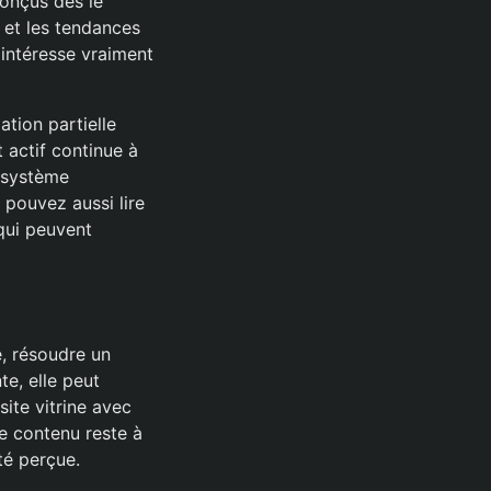
conçus dès le
et les tendances
 intéresse vraiment
ation partielle
t actif continue à
u système
 pouvez aussi lire
 qui peuvent
, résoudre un
te, elle peut
ite vitrine avec
e contenu reste à
ité perçue.