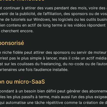
ut continuer à attirer des vues pendant des mois, voire des
enir de la publicité, de l’affiliation, des sponsors ou de vo
e de tutoriels sur Windows, les logiciels ou les outils busi
ien contenu en actif de long terme si les vidéos répondent
s cherchent encore.
ponsorisé
 niche fidèle peut attirer des sponsors ou servir de moteu
 n’est pas le plus simple à lancer, mais il crée un actif médi
st sur les coulisses du freelancing, du no-code ou de l’aut
artenaires une fois l’audience installée.
ion ou micro-SaaS
répondant à un besoin bien défini peut générer des abonneme
les les plus passifs à terme, mais aussi l’un des plus exigea
 qui automatise une tâche répétitive comme la création de d