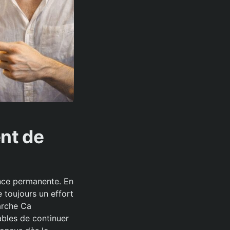
ent de
ence permanente. En
e toujours un effort
arche Ca
ables de continuer