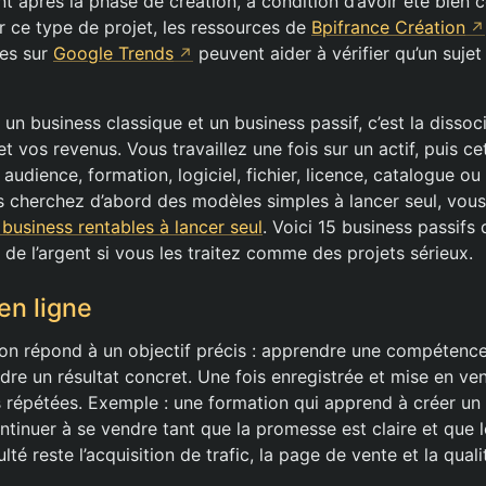
nt après la phase de création, à condition d’avoir été bien 
r ce type de projet, les ressources de
Bpifrance Création
les sur
Google Trends
peuvent aider à vérifier qu’un sujet
 un business classique et un business passif, c’est la dissoci
t vos revenus. Vous travaillez une fois sur un actif, puis ce
 audience, formation, logiciel, fichier, licence, catalogue o
s cherchez d’abord des modèles simples à lancer seul, vous
 business rentables à lancer seul
. Voici 15 business passifs
de l’argent si vous les traitez comme des projets sérieux.
en ligne
n répond à un objectif précis : apprendre une compétence
re un résultat concret. Une fois enregistrée et mise en ven
 répétées. Exemple : une formation qui apprend à créer un s
tinuer à se vendre tant que la promesse est claire et que l
culté reste l’acquisition de trafic, la page de vente et la qual