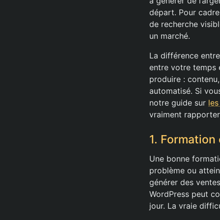
à générer de l’arge
départ. Pour cadre
de recherche visib
un marché.
La différence entre
entre votre temps e
produire : contenu,
automatisé. Si vou
notre guide sur
les
vraiment rapporter 
1. Formation 
Une bonne formatio
problème ou atteind
générer des ventes
WordPress peut con
jour. La vraie diffi