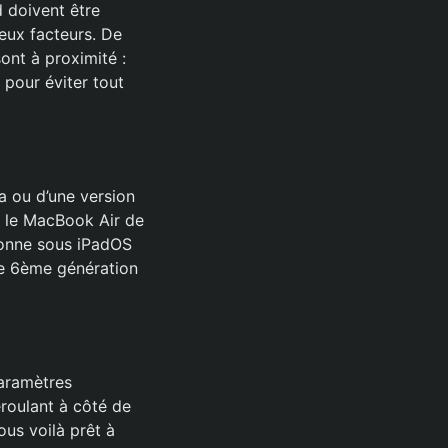
d doivent être
deux facteurs. De
sont à proximité :
 pour éviter tout
a ou d’une version
, le MacBook Air de
tionne sous iPadOS
de 6ème génération
paramètres
éroulant à côté de
ous voilà prêt à