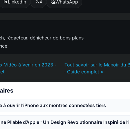
LinkedIn
X
WhatsApp
h, rédacteur, dénicheur de bons plans
ence
ux Vidéo à Venir en 2023 :
Tout savoir sur le Manoir du 
et
: Guide complet »
laires
e à ouvrir l’iPhone aux montres connectées tiers
ne Pliable d’Apple : Un Design Révolutionnaire Inspiré de l’