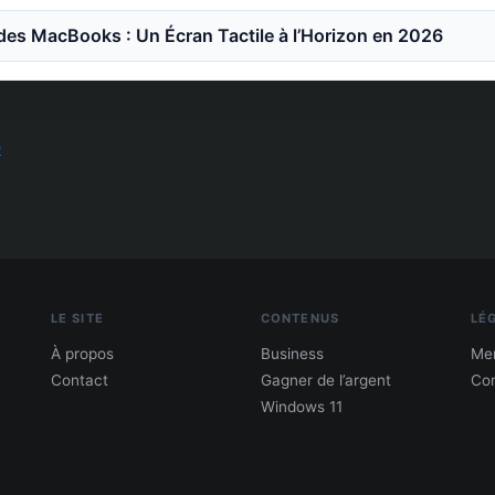
des MacBooks : Un Écran Tactile à l’Horizon en 2026
e
LE SITE
CONTENUS
LÉ
À propos
Business
Men
Contact
Gagner de l’argent
Con
Windows 11