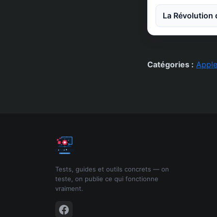
La Révolution 
Catégories :
Appl
Tests, guides et outils concrets — on
teste, on publie ce qui fonctionne
vraiment.