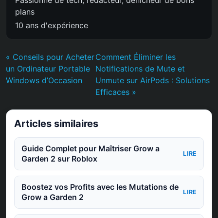
plans
10 ans d'expérience
« Conseils pour Acheter
Comment Éliminer les
un Ordinateur Portable
Notifications de Mute et
Windows d’Occasion
Unmute sur AirPods : Solutions
Efficaces »
Articles similaires
Guide Complet pour Maîtriser Grow a
LIRE
Garden 2 sur Roblox
Boostez vos Profits avec les Mutations de
LIRE
Grow a Garden 2