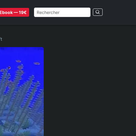
Ebook — 19€
t