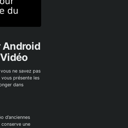
 Android
u Vidéo
 vous ne savez pas
e vous présente les
longer dans
éo d’anciennes
, conserve une