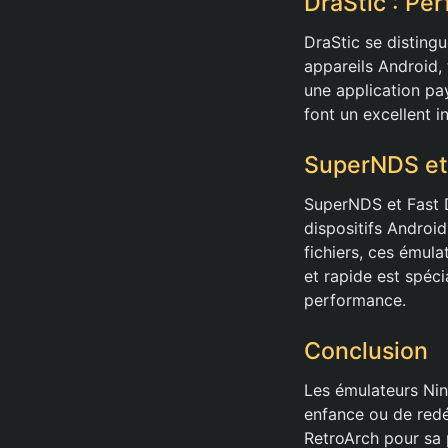
DraStic : Pe
DraStic se distingu
appareils Android,
une application pa
font un excellent i
SuperNDS et
SuperNDS et Fast D
dispositifs Androi
fichiers, ces émula
et rapide est spéc
performance.
Conclusion
Les émulateurs Ni
enfance ou de redé
RetroArch pour sa p