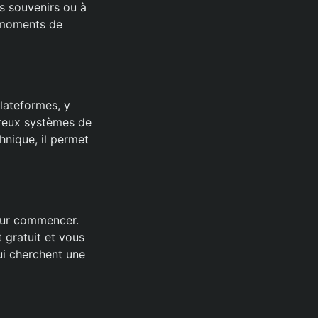
s souvenirs ou à
s moments de
lateformes, y
breux systèmes de
hnique, il permet
our commencer.
t gratuit et vous
ui cherchent une