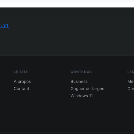
raft
LE SITE
CONTENUS
LÉ
À propos
Business
Men
Contact
Gagner de l’argent
Con
Windows 11
PDF : 10 Méthodes pour gagner de l'argent