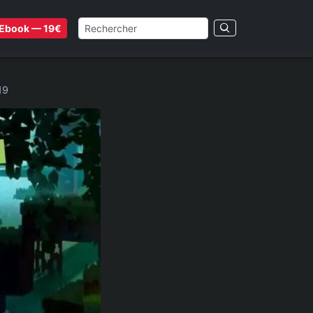
Ebook — 19€
19