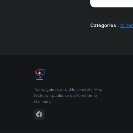
Catégories :
Minec
Tests, guides et outils concrets — on
teste, on publie ce qui fonctionne
vraiment.