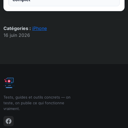
Catégories :
iPhone
16 juin 2026
Tests, guides et outils concrets — on
teste, on publie ce qui fonctionne
vraiment.