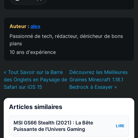
Auteur :
alex
Passionné de tech, rédacteur, dénicheur de bons
plans
10 ans d'expérience
« Tout Savoir sur la Barre
Découvrez les Meilleures
des Onglets en Paysage de
Graines Minecraft 1.18.1
Safari sur iOS 15
Bedrock à Essayer »
Articles similaires
MSI GS66 Stealth (2021) : La Bête
LIRE
Puissante de l’Univers Gaming