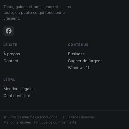
Tests, guides et outils concrets — on
teste, on publie ce qui fonctionne
vraiment.
LE SITE
CONTENUS
À propos
Business
Contact
Gagner de l’argent
Windows 11
LÉGAL
Mentions légales
Confidentialité
PDF : 10 Méthodes pour gagner de
l'argent
© 2026 Ca marche ça fonctionne — Tous droits réservés.
Gagne 300 € – 5 000 € / mois · Guide testé
Mentions légales
·
Politique de confidentialité