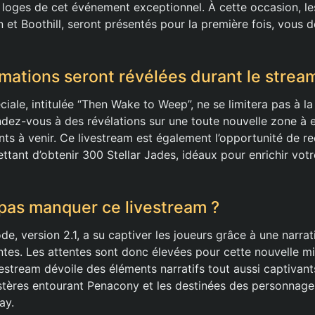
 loges de cet événement exceptionnel. À cette occasion, l
 et Boothill, seront présentés pour la première fois, vous 
rmations seront révélées durant le strea
ciale, intitulée “Then Wake to Weep”, ne se limitera pas à l
dez-vous à des révélations sur une toute nouvelle zone à e
ts à venir. Ce livestream est également l’opportunité de r
ttant d’obtenir 300 Stellar Jades, idéaux pour enrichir vot
pas manquer ce livestream ?
e, version 2.1, a su captiver les joueurs grâce à une narra
tes. Les attentes sont donc élevées pour cette nouvelle mise
vestream dévoile des éléments narratifs tout aussi captiva
stères entourant Penacony et les destinées des personna
ay.