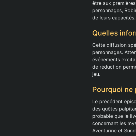
être aux premières
personnages, Robin
de leurs capacités.
Quelles info
Cette diffusion spé
personnages. Atten
événements excitan
de réduction perme
jeu.
Pourquoi ne 
Le précédent épisod
des quêtes palpitan
probable que le li
concernant les my
Aventurine et Sund