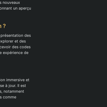
es nouveaux
donnant un aperçu
m ?
a présentation des
xplorer et des
ecevoir des codes
re expérience de
tion immersive et
 à jour. Il est
nts, notamment
ges comme