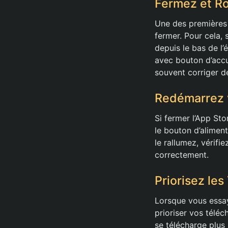
Fermez et Ro
Une des premières 
fermer. Pour cela, 
depuis le bas de l’
avec bouton d’accue
souvent corriger de
Redémarrez 
Si fermer l’App St
le bouton d’alimen
le rallumez, vérifi
correctement.
Priorisez le
Lorsque vous essay
prioriser vos téléc
se télécharge plus