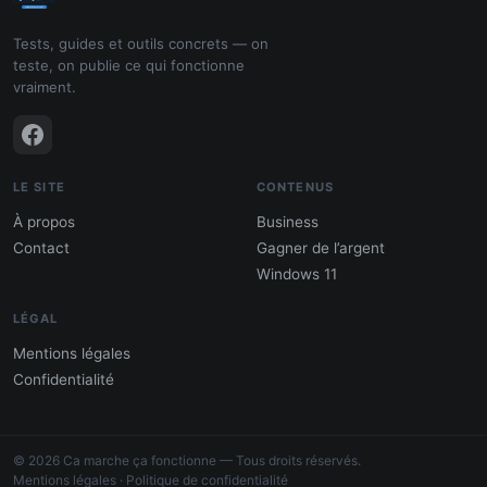
Tests, guides et outils concrets — on
teste, on publie ce qui fonctionne
vraiment.
LE SITE
CONTENUS
À propos
Business
Contact
Gagner de l’argent
Windows 11
LÉGAL
Mentions légales
Confidentialité
PDF : 10 Méthodes pour gagner de
l'argent
© 2026 Ca marche ça fonctionne — Tous droits réservés.
Gagne 300 € – 5 000 € / mois · Guide testé
Mentions légales
·
Politique de confidentialité