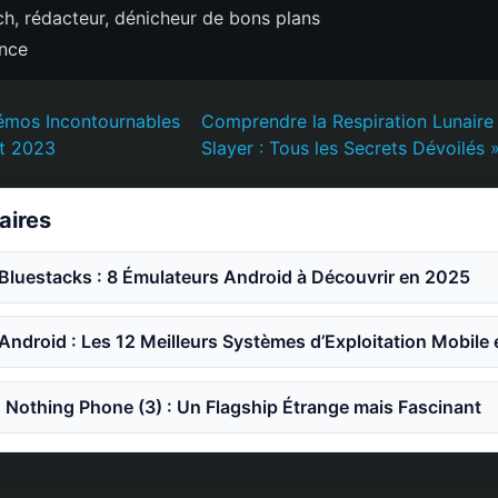
h, rédacteur, dénicheur de bons plans
ence
émos Incontournables
Comprendre la Respiration Lunair
t 2023
Slayer : Tous les Secrets Dévoilés 
laires
 Bluestacks : 8 Émulateurs Android à Découvrir en 2025
 Android : Les 12 Meilleurs Systèmes d’Exploitation Mobile
Nothing Phone (3) : Un Flagship Étrange mais Fascinant