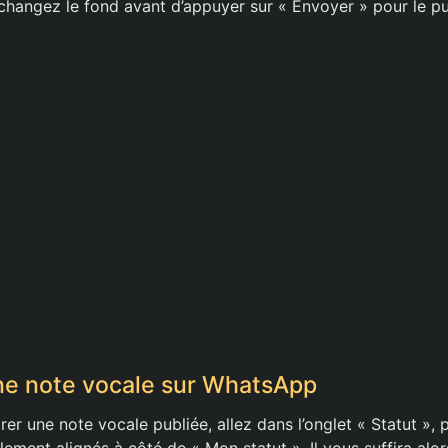
 changez le fond avant d’appuyer sur « Envoyer » pour le pu
ne note vocale sur WhatsApp
irer une note vocale publiée, allez dans l’onglet « Statut », p
alement alignés à côté de « Mon statut ». Il vous suffira alo