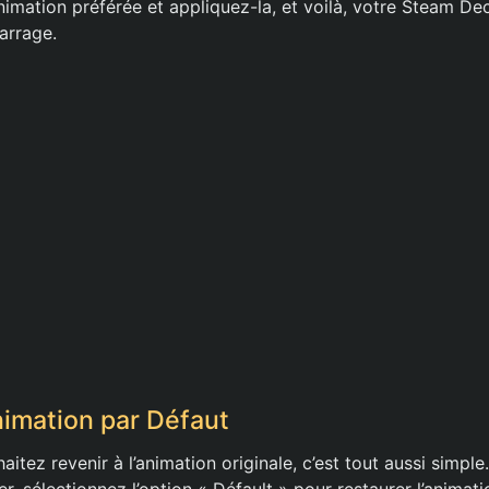
nimation préférée et appliquez-la, et voilà, votre Steam De
arrage.
nimation par Défaut
aitez revenir à l’animation originale, c’est tout aussi simpl
r, sélectionnez l’option « Défault » pour restaurer l’anima