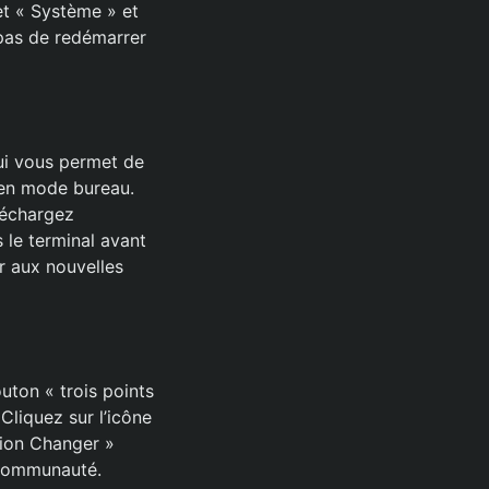
et « Système » et
 pas de redémarrer
qui vous permet de
 en mode bureau.
léchargez
 le terminal avant
r aux nouvelles
uton « trois points
Cliquez sur l’icône
ation Changer »
 communauté.