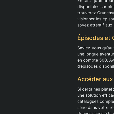
En tant qu’amateur
disponibles sur pl
trouverez Crunchyr
visionner les épisod
soyez attentif aux 
Épisodes et 
Saviez-vous qu’au
une longue aventu
en compte 500. Av
d’épisodes disponi
Accéder aux
Si certaines plate
une solution effic
catalogues complet
série dans votre r
donner accès à la 