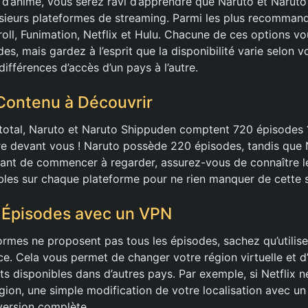
 d’anime, vous serez ravi d’apprendre que Naruto et Narut
usieurs plateformes de streaming. Parmi les plus recomman
oll, Funimation, Netflix et Hulu. Chacune de ces options v
es, mais gardez à l’esprit que la disponibilité varie selon vo
différences d’accès d’un pays à l’autre.
Contenu à Découvrir
 total, Naruto et Naruto Shippuden comptent 720 épisodes
re devant vous ! Naruto possède 220 épisodes, tandis que
ant de commencer à regarder, assurez-vous de connaître 
bles sur chaque plateforme pour ne rien manquer de cette 
 Épisodes avec un VPN
formes ne proposent pas tous les épisodes, sachez qu’utilis
ace. Cela vous permet de changer votre région virtuelle et 
s disponibles dans d’autres pays. Par exemple, si Netflix n
égion, une simple modification de votre localisation avec u
version complète.