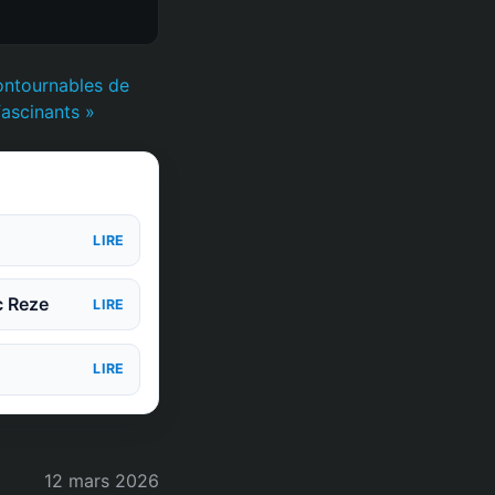
ontournables de
fascinants »
LIRE
c Reze
LIRE
LIRE
12 mars 2026