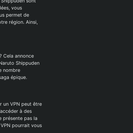
o Shippuden sont
dées, vous
ous permet de
tre région. Ainsi,
 ? Cela annonce
 Naruto Shippuden
le nombre
saga épique.
er un VPN peut être
d’accéder à des
e présente pas la
n VPN pourrait vous