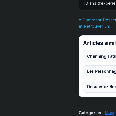
10 ans d'expéri
« Comment Désacti
et Retrouver un Fi
Articles simi
Channing Tatu
Les Personnag
Découvrez Rez
Catégories :
Mang