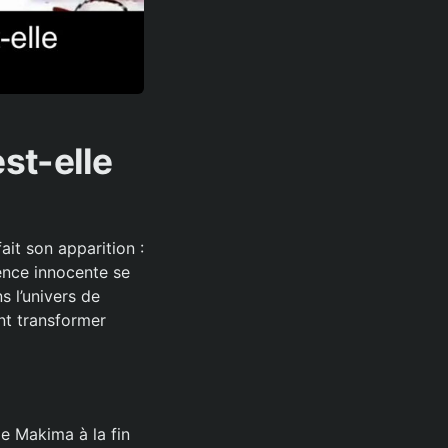
st-elle
it son apparition :
ence innocente se
s l’univers de
nt transformer
de Makima à la fin