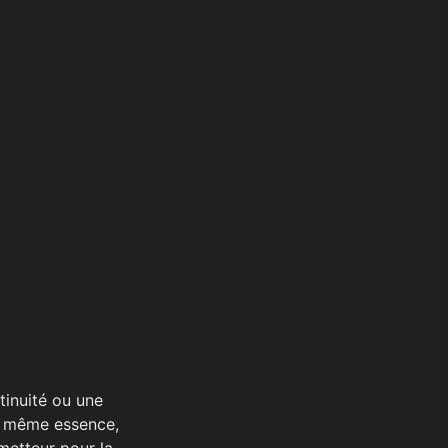
tinuité ou une
la même essence,
metteur pour la