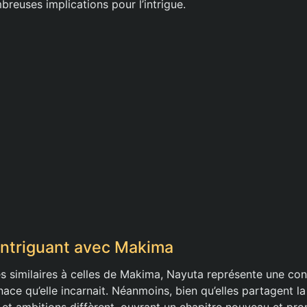
reuses implications pour l’intrigue.
 intriguant avec Makima
s similaires à celles de Makima, Nayuta représente une con
nace qu’elle incarnait. Néanmoins, bien qu’elles partagent 
s et ambitions diffèrent, ouvrant un chapitre nouveau et pro