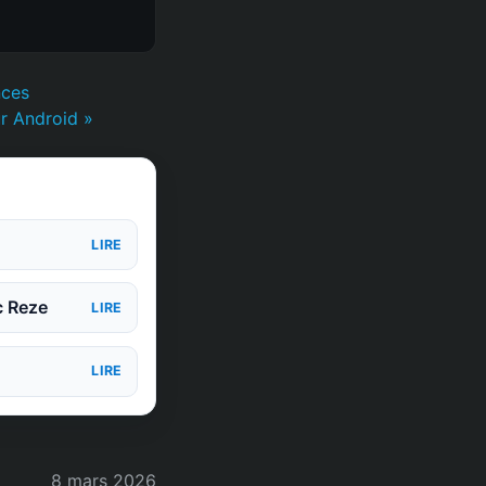
nces
r Android »
LIRE
c Reze
LIRE
LIRE
8 mars 2026