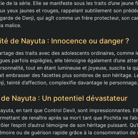
e de la série. Elle se manifeste sous les traits d’une jeune f
ux yeux jaunes et rouges, rappelant subtilement son prédé
a garde de Denji, qui agît comme un frère protecteur, son c
la malice.
ité de Nayuta : Innocence ou danger ?
artage des traits avec des adolescents ordinaires, comme
gues parfois espiègles, elle témoigne également d’une atten
rsonnalité, tout en étant lumineuse et joyeuse, suscite la qu
ait embrasser des facettes plus sombres de son héritage. Le 
ji, teinté d’affection, complexifie davantage le personnage.
 de Nayuta : Un potentiel dévastateur
ayuta, en tant que Control Devil, sont impressionnantes. E
permettant de renaître après sa mort tant que Pochita ne l’a
ôler l’esprit d’autrui témoigne de son héritage puissant. Qu’i
émoire ou de guérison rapide grâce à la consommation de 