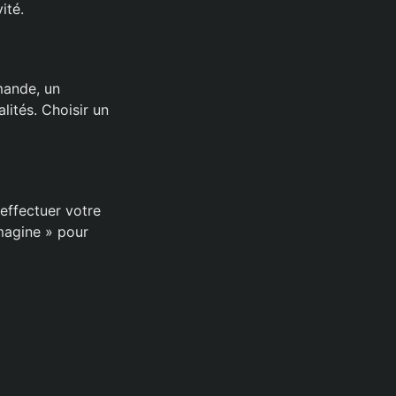
ité.
emande, un
ités. Choisir un
 effectuer votre
magine » pour