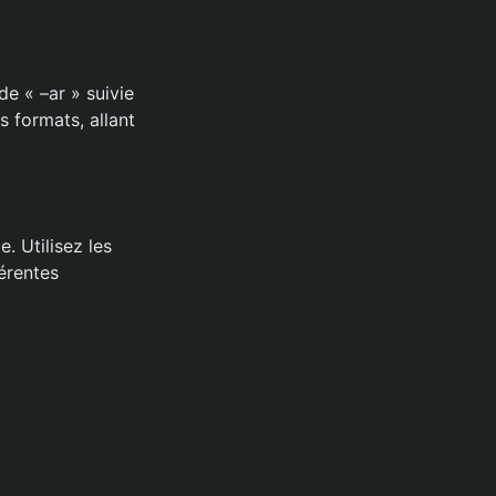
e « –ar » suivie
s formats, allant
. Utilisez les
érentes