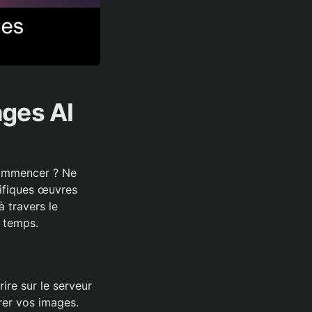
ages AI
commencer ? Ne
ifiques œuvres
à travers le
e temps.
ire sur le serveur
rer vos images.