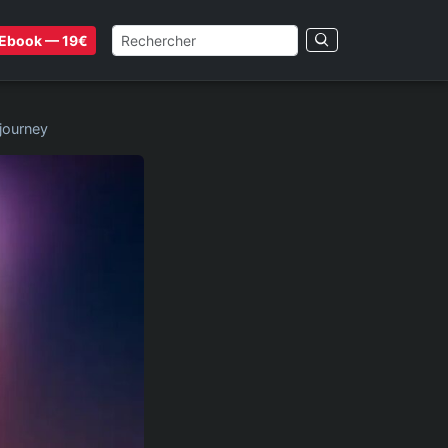
Ebook — 19€
djourney