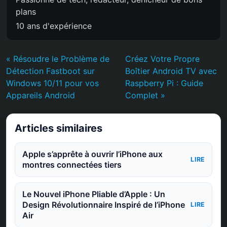
plans
10 ans d'expérience
« Résoudre le Problème de
Créez Votre Propre
Détection Fastboot sur
Boîtier Android TV avec
Windows 10/11 pour vos
Raspberry Pi : Guide
Appareils Android
Complet »
Articles similaires
Apple s’apprête à ouvrir l’iPhone aux
LIRE
montres connectées tiers
Le Nouvel iPhone Pliable d’Apple : Un
Design Révolutionnaire Inspiré de l’iPhone
LIRE
Air