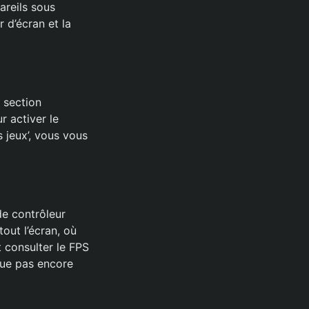
areils sous
r d’écran et la
a section
r activer le
 jeux’, vous vous
de contrôleur
out l’écran, où
 consulter le FPS
que pas encore