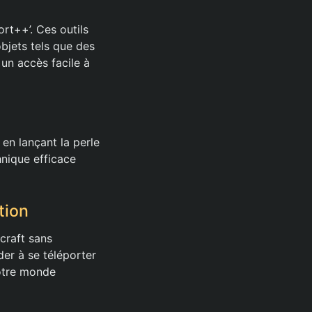
rt++’. Ces outils
objets tels que des
un accès facile à
en lançant la perle
hnique efficace
tion
craft sans
der à se téléporter
votre monde