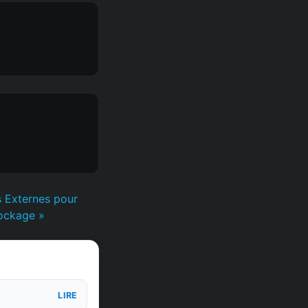
s Externes pour
ockage »
LIRE