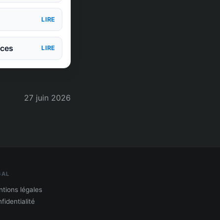
LIRE
nces
LIRE
27 juin 2026
GAL
tions légales
fidentialité