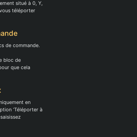
ement situé à 0, Y,
 vous téléporter
mande
locs de commande.
e bloc de
 pour que cela
x
uniquement en
option ‘Téléporter à
saisissez