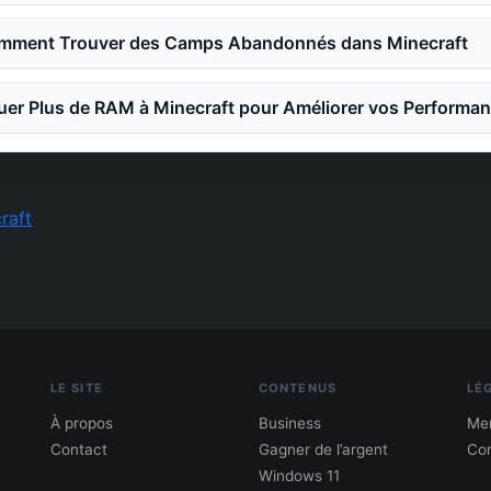
mment Trouver des Camps Abandonnés dans Minecraft
er Plus de RAM à Minecraft pour Améliorer vos Performa
raft
LE SITE
CONTENUS
LÉ
À propos
Business
Men
Contact
Gagner de l’argent
Con
Windows 11