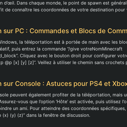
lin d’œil. Dans chaque monde, le point de spawn est général
uffit de connaître les coordonnées de votre destination pour
on sur PC : Commandes et Blocs de Com
Windows, la téléportation est à portée de main avec les b
éatif, puis entrez la commande “/give votreNomMinecraft
block”. Cliquez avec le bouton droit pour configurer votr
@p [x] [y] [z]”. Veillez à utiliser le chemin sans crochets
n sur Console : Astuces pour PS4 et Xbo
sole peuvent également profiter de la téléportation, mais 
ssurez-vous que l’option ‘Hôte’ est activée, puis utilisez l’
joindre un ami. Pour atteindre des coordonnées spécifiques, 
(x) (y) (z)” dans la fenêtre de discussion.