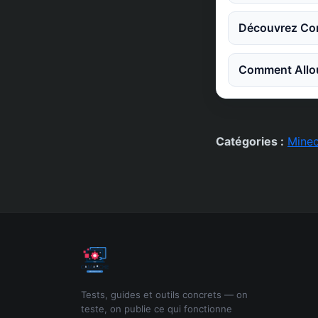
Découvrez Co
Comment Allou
Catégories :
Minec
Tests, guides et outils concrets — on
teste, on publie ce qui fonctionne