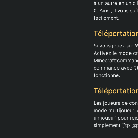
à un autre en un c
0. Ainsi, il vous s
facilement.
Téléportati
Si vous jouez sur 
Activez le mode cr
Minecraft:command_
commande avec “/tp 
fonctionne.
Téléportatio
Les joueurs de con
mode multijoueur. A
un joueur’ pour re
simplement “/tp @p 