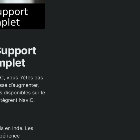
Support
mplet
C, vous n’êtes pas
ssé d’augmenter,
s disponibles sur le
ntègrent NavIC.
is en Inde. Les
xpérience