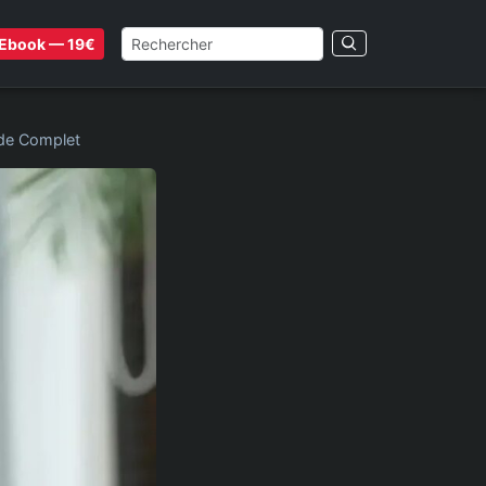
Ebook — 19€
ide Complet