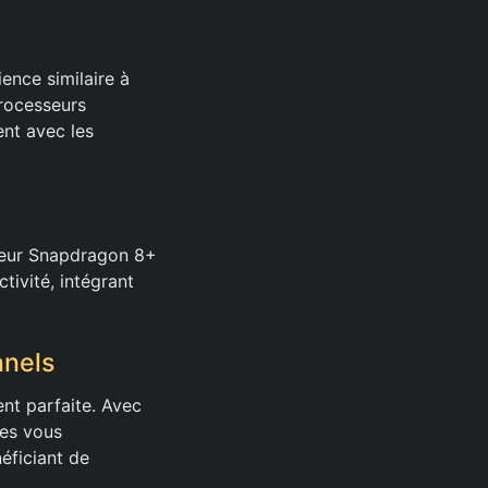
ence similaire à
processeurs
ent avec les
seur Snapdragon 8+
ivité, intégrant
nnels
ent parfaite. Avec
es vous
éficiant de