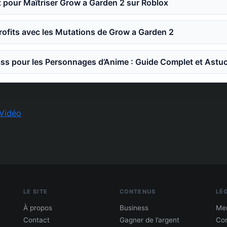
 pour Maîtriser Grow a Garden 2 sur Roblox
ofits avec les Mutations de Grow a Garden 2
ss pour les Personnages d’Anime : Guide Complet et Astu
Vidéo
LE SITE
CONTENUS
LÉ
À propos
Business
Men
Contact
Gagner de l’argent
Con