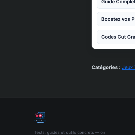
Guide Complet
Boostez vos Pr
Codes Cut Gra
Catégories :
Jeux 
Tests, guides et outils concrets — on