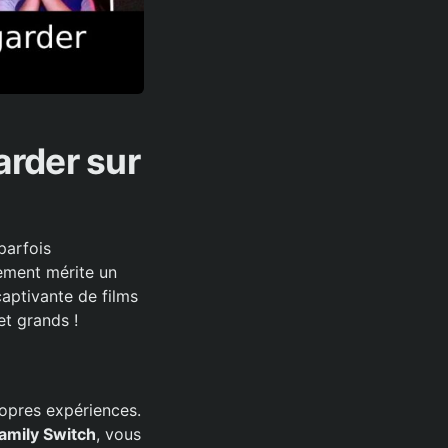
arder sur
parfois
sement mérite un
captivante de films
et grands !
ropres expériences.
amily Switch
, vous