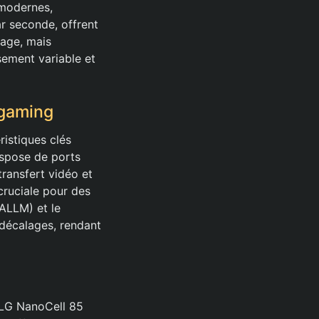
 modernes,
r seconde, offrent
mage, mais
ement variable et
 gaming
ristiques clés
ispose de ports
transfert vidéo et
cruciale pour des
(ALLM) et le
 décalages, rendant
 LG NanoCell 85