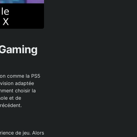
e Gaming
tion comme la PS5
évision adaptée
mment choisir la
sole et de
précédent.
rience de jeu. Alors