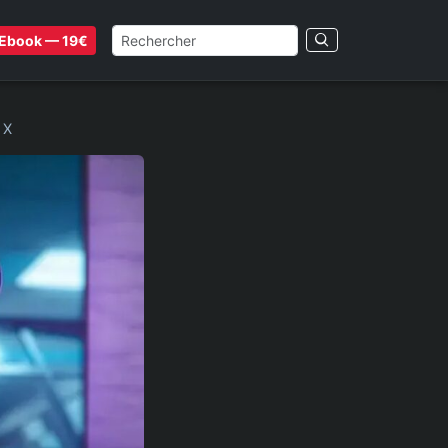
Ebook — 19€
 X