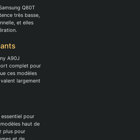
la Samsung Q80T
tence très basse,
nelle, et elles
ration.
eants
ony A90J
pport complet pour
 que ces modèles
n valent largement
 essentiel pour
e modèles haut de
z plus pour
smes et de