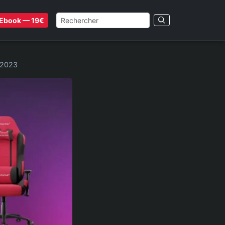
Ebook — 19€
y 2023