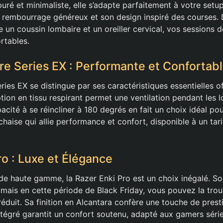
uré et minimaliste, elle s’adapte parfaitement à votre setu
 rembourrage généreux et son design inspiré des courses. 
un coussin lombaire et un oreiller cervical, vos sessions d
rtables.
e Series EX : Performante et Confortab
ies EX se distingue par ses caractéristiques essentielles o
tion en tissu respirant permet une ventilation pendant les 
pacité à se réincliner à 180 degrés en fait un choix idéal p
chaise qui allie performance et confort, disponible à un tar
ro : Luxe et Élégance
de haute gamme, la Razer Enki Pro est un choix inégalé. Son
 mais en cette période de Black Friday, vous pouvez la trou
éduit. Sa finition en Alcantara confère une touche de prest
ntégré garantit un confort soutenu, adapté aux gamers séri