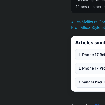
Passionné de tec
10 ans d'expéri
« Les Meilleurs Co
Pro : Alliez Style e
Articles simi
L’iPhone 17 Ré
L’iPhone 17 Pr
Changer l’heur