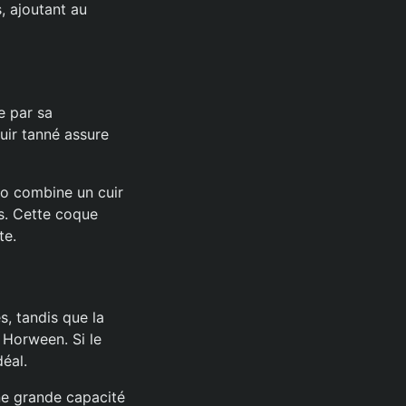
, ajoutant au
e par sa
uir tanné assure
jo combine un cuir
ts. Cette coque
te.
, tandis que la
 Horween. Si le
déal.
une grande capacité