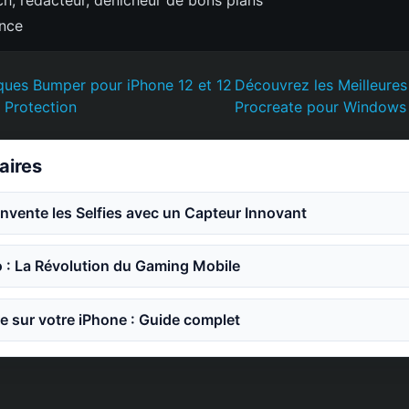
h, rédacteur, dénicheur de bons plans
ence
ques Bumper pour iPhone 12 et 12
Découvrez les Meilleures
t Protection
Procreate pour Windows 
laires
invente les Selfies avec un Capteur Innovant
o : La Révolution du Gaming Mobile
e sur votre iPhone : Guide complet