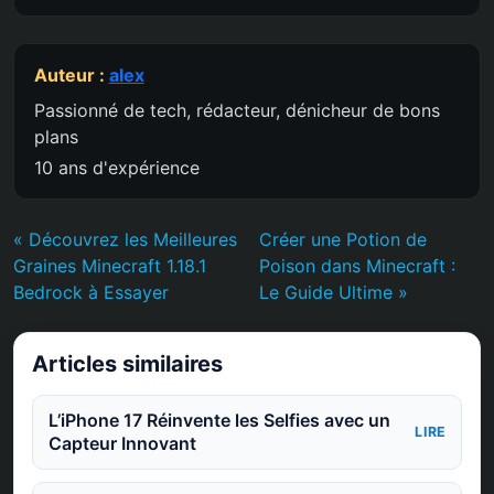
Auteur :
alex
Passionné de tech, rédacteur, dénicheur de bons
plans
10 ans d'expérience
« Découvrez les Meilleures
Créer une Potion de
Graines Minecraft 1.18.1
Poison dans Minecraft :
Bedrock à Essayer
Le Guide Ultime »
Articles similaires
L’iPhone 17 Réinvente les Selfies avec un
LIRE
Capteur Innovant