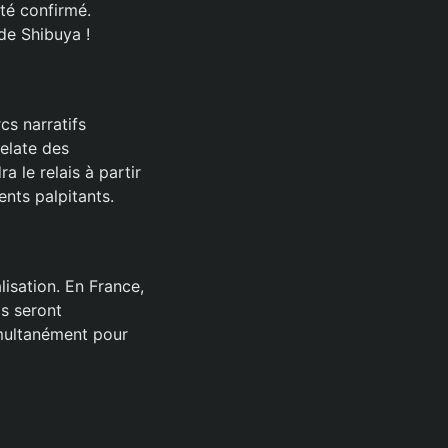
té confirmé.
de Shibuya !
cs narratifs
relate des
 le relais à partir
ents palpitants.
lisation. En France,
ls seront
imultanément pour