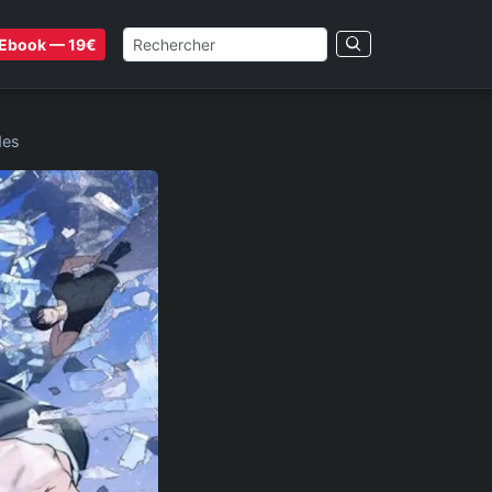
Ebook — 19€
des