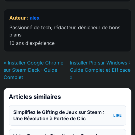
Auteur :
alex
Passionné de tech, rédacteur, dénicheur de bons
plans
10 ans d'expérience
« Installer Google Chrome
Installer Pip sur Windows :
sur Steam Deck : Guide
Guide Complet et Efficace
Complet
»
Articles similaires
Simplifiez le Gifting de Jeux sur Steam :
LIRE
Une Révolution à Portée de Clic