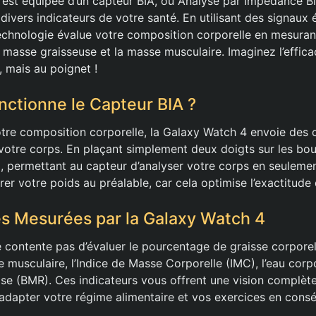
est équipée d’un capteur BIA, ou Analyse par Impédance Bi
ivers indicateurs de votre santé. En utilisant des signaux 
technologie évalue votre composition corporelle en mesura
masse graisseuse et la masse musculaire. Imaginez l’effica
 mais au poignet !
ctionne le Capteur BIA ?
tre composition corporelle, la Galaxy Watch 4 envoie des c
s votre corps. En plaçant simplement deux doigts sur les bo
bli, permettant au capteur d’analyser votre corps en seuleme
er votre poids au préalable, car cela optimise l’exactitude 
s Mesurées par la Galaxy Watch 4
 contente pas d’évaluer le pourcentage de graisse corporel
musculaire, l’Indice de Masse Corporelle (IMC), l’eau corpor
e (BMR). Ces indicateurs vous offrent une vision complète
adapter votre régime alimentaire et vos exercices en cons