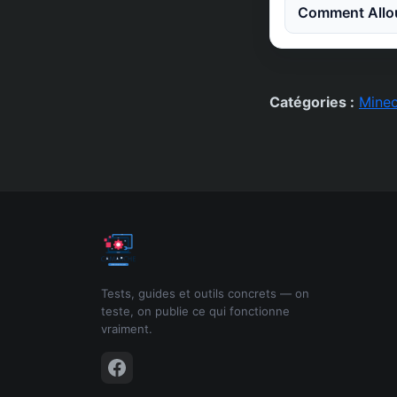
Comment Allou
Catégories :
Minec
Tests, guides et outils concrets — on
teste, on publie ce qui fonctionne
vraiment.