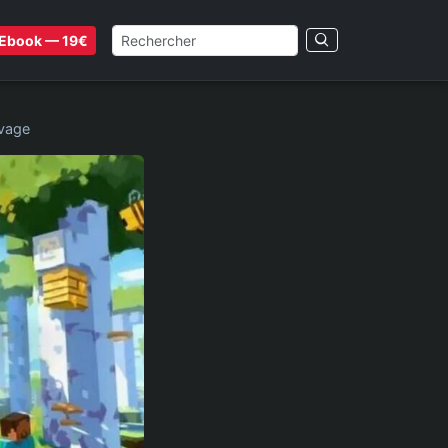
Ebook — 19€
uvage