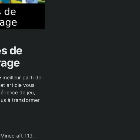
s de
vage
meilleur parti de
Cet article vous
érience de jeu,
ous à transformer
Minecraft 1.19.