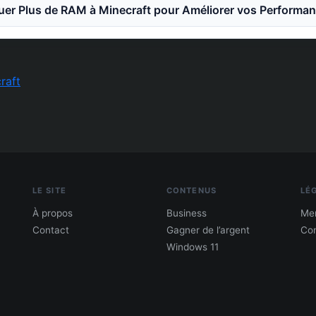
er Plus de RAM à Minecraft pour Améliorer vos Performa
raft
LE SITE
CONTENUS
LÉ
À propos
Business
Men
Contact
Gagner de l’argent
Con
Windows 11