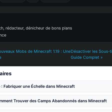
h, rédacteur, dénicheur de bons plans
ence
ouveaux Mobs de Minecraft 1.19 : Une
Désactiver les Sous-tit
e
Guide Complet »
laires
 : Fabriquer une Échelle dans Minecraft
mment Trouver des Camps Abandonnés dans Minecraft