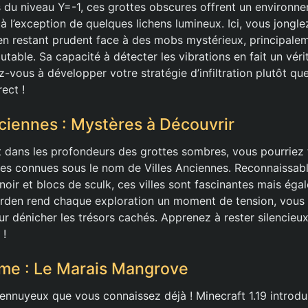
 du niveau Y=-1, ces grottes obscures offrent un environ
, à l’exception de quelques lichens lumineux. Ici, vous jongl
 en restant prudent face à des mobs mystérieux, principale
able. Sa capacité à détecter les vibrations en fait un véri
z-vous à développer votre stratégie d’infiltration plutôt q
ect !
nciennes : Mystères à Découvrir
 dans les profondeurs des grottes sombres, vous pourriez
ntes connues sous le nom de Villes Anciennes. Reconnaissabl
noir et blocs de sculk, ces villes sont fascinantes mais éga
den rend chaque exploration un moment de tension, vous p
our dénicher les trésors cachés. Apprenez à rester silencieux 
 !
me : Le Marais Mangrove
ennuyeux que vous connaissez déjà ! Minecraft 1.19 introdui