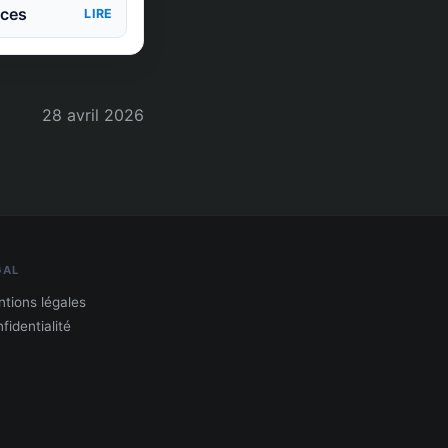
nces
LIRE
28 avril 2026
GAL
tions légales
fidentialité